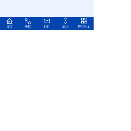
首页
电话
邮件
地址
产品中心
1
Copyright © 2023上海爱默电子科技有限公司
备案号：沪ICP备17045918号-2
技术支持：
溢尚网络