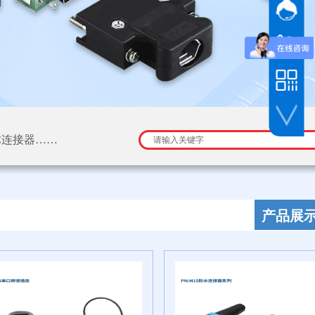
网站客
客服
服务热线
客服
021-3768
手机热线
13816646
手机热线
18221860
C连接器
……
手机扫一扫
产品展